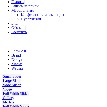
Главная
Запись на прием
Мероприятия
Конференции и семинары
Супервизии
Блог
Обо мне
Контакты
Show All
Brand
Design
Medias
Website
Small Slider
Large Slider
Wide Slider
Video
Full Width Slider
Gallery
Medias
Full Width Video