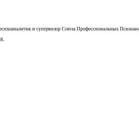
психоаналитик и супервизор Союза Профессиональных Психоан
й.