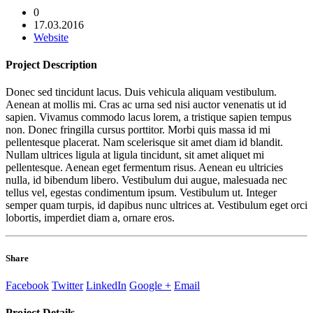
0
17.03.2016
Website
Project
Description
Donec sed tincidunt lacus. Duis vehicula aliquam vestibulum.
Aenean at mollis mi. Cras ac urna sed nisi auctor venenatis ut id
sapien. Vivamus commodo lacus lorem, a tristique sapien tempus
non. Donec fringilla cursus porttitor. Morbi quis massa id mi
pellentesque placerat. Nam scelerisque sit amet diam id blandit.
Nullam ultrices ligula at ligula tincidunt, sit amet aliquet mi
pellentesque. Aenean eget fermentum risus. Aenean eu ultricies
nulla, id bibendum libero. Vestibulum dui augue, malesuada nec
tellus vel, egestas condimentum ipsum. Vestibulum ut. Integer
semper quam turpis, id dapibus nunc ultrices at. Vestibulum eget orci
lobortis, imperdiet diam a, ornare eros.
Share
Facebook
Twitter
LinkedIn
Google +
Email
Project
Details