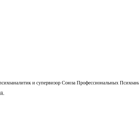
психоаналитик и супервизор Союза Профессиональных Психоан
й.