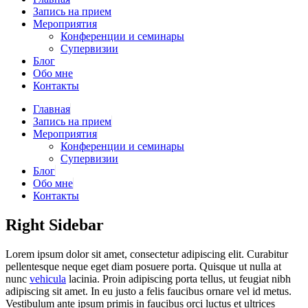
Запись на прием
Мероприятия
Конференции и семинары
Супервизии
Блог
Обо мне
Контакты
Главная
Запись на прием
Мероприятия
Конференции и семинары
Супервизии
Блог
Обо мне
Контакты
Right
Sidebar
Lorem ipsum dolor sit amet, consectetur adipiscing elit. Curabitur
pellentesque neque eget diam posuere porta. Quisque ut nulla at
nunc
vehicula
lacinia. Proin adipiscing porta tellus, ut feugiat nibh
adipiscing sit amet. In eu justo a felis faucibus ornare vel id metus.
Vestibulum ante ipsum primis in faucibus orci luctus et ultrices