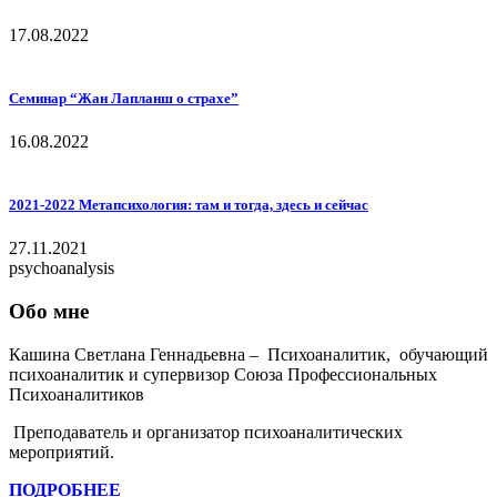
17.08.2022
Семинар “Жан Лапланш о страхе”
16.08.2022
2021-2022 Метапсихология: там и тогда, здесь и сейчас
27.11.2021
psychoanalysis
Обо мне
Кашина Светлана Геннадьевна – Психоаналитик, обучающий
психоаналитик и супервизор Союза Профессиональных
Психоаналитиков
Преподаватель и организатор психоаналитических
мероприятий.
ПОДРОБНЕЕ