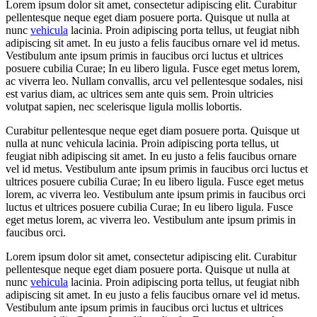
Lorem ipsum dolor sit amet, consectetur adipiscing elit. Curabitur
pellentesque neque eget diam posuere porta. Quisque ut nulla at
nunc
vehicula
lacinia. Proin adipiscing porta tellus, ut feugiat nibh
adipiscing sit amet. In eu justo a felis faucibus ornare vel id metus.
Vestibulum ante ipsum primis in faucibus orci luctus et ultrices
posuere cubilia Curae; In eu libero ligula. Fusce eget metus lorem,
ac viverra leo. Nullam convallis, arcu vel pellentesque sodales, nisi
est varius diam, ac ultrices sem ante quis sem. Proin ultricies
volutpat sapien, nec scelerisque ligula mollis lobortis.
Curabitur pellentesque neque eget diam posuere porta. Quisque ut
nulla at nunc vehicula lacinia. Proin adipiscing porta tellus, ut
feugiat nibh adipiscing sit amet. In eu justo a felis faucibus ornare
vel id metus. Vestibulum ante ipsum primis in faucibus orci luctus et
ultrices posuere cubilia Curae; In eu libero ligula. Fusce eget metus
lorem, ac viverra leo. Vestibulum ante ipsum primis in faucibus orci
luctus et ultrices posuere cubilia Curae; In eu libero ligula. Fusce
eget metus lorem, ac viverra leo. Vestibulum ante ipsum primis in
faucibus orci.
Lorem ipsum dolor sit amet, consectetur adipiscing elit. Curabitur
pellentesque neque eget diam posuere porta. Quisque ut nulla at
nunc
vehicula
lacinia. Proin adipiscing porta tellus, ut feugiat nibh
adipiscing sit amet. In eu justo a felis faucibus ornare vel id metus.
Vestibulum ante ipsum primis in faucibus orci luctus et ultrices