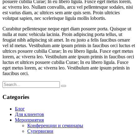
posuere cubilia Curae; In eu libero ligula. Fusce eget metus lorem,
ac viverra leo. Nullam convallis, arcu vel pellentesque sodales, nisi
est varius diam, ac ultrices sem ante quis sem. Proin ultricies
volutpat sapien, nec scelerisque ligula mollis lobortis.
Curabitur pellentesque neque eget diam posuere porta. Quisque ut
nulla at nunc vehicula lacinia. Proin adipiscing porta tellus, ut
feugiat nibh adipiscing sit amet. In eu justo a felis faucibus ornare
vel id metus. Vestibulum ante ipsum primis in faucibus orci luctus et
ultrices posuere cubilia Curae; In eu libero ligula. Fusce eget metus
lorem, ac viverra leo. Vestibulum ante ipsum primis in faucibus orci
luctus et ultrices posuere cubilia Curae; In eu libero ligula. Fusce
eget metus lorem, ac viverra leo. Vestibulum ante ipsum primis in
faucibus orci.
Categories
Блог
Для клиентов
Мероприятия
Конференции и семинары
Супервизии