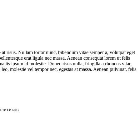
ae at risus. Nullam tortor nunc, bibendum vitae semper a, volutpat eget
 pellentesque erat ligula nec massa. Aenean consequat lorem ut felis
ttis ipsum id molestie. Donec risus nulla, fringilla a rhoncus vitae,
 leo, molestie vel tempor nec, egestas at massa. Aenean pulvinar, felis
алитиков