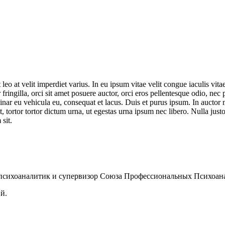
leo at velit imperdiet varius. In eu ipsum vitae velit congue iaculis vit
 fringilla, orci sit amet posuere auctor, orci eros pellentesque odio, nec
nar eu vehicula eu, consequat et lacus. Duis et purus ipsum. In auctor ma
tortor tortor dictum urna, ut egestas urna ipsum nec libero. Nulla justo
 sit.
психоаналитик и супервизор Союза Профессиональных Психоан
й.