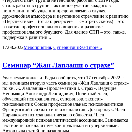
«Перспектива». Группа интенсивно работает с 2019 года.
Стиль работы в группе – активное участие каждого в
понимании и обсуждении представляемого случая,
дружелюбная атмосфера и неустанное стремление к развитию.
«Перспектива» – (от лат. perspicere — смотреть сквозь) – это
развитие профессионального видения и развитие
профессионального будущего. Для членов СПП – это, также,
поддержка в развитии...
17.08.2022
Мероприятия
,
Супервизии
Read more...
Семинар “Жан Лапланш о страхе”
Уважаемые коллеги! Рады сообщить, что 17 сентября 2022 г.
мы начинаем вторую часть семинара «Жан Лапланш о страхе»
по кн. Ж. Лапланша «Проблематики I. Страх». Ведущие:
Непомящи Александр Леонидович, Почетный член,
обучающий психоаналитик, супервизор, эксперт-
психоаналитик Союза профессиональных психоаналитиков.
Французский психиатр и психоаналитик. Доктор наук. Член
Парижского психоаналитического общества. Член
международной психоаналитической ассоциации. Занимается
частной психоаналитической практикой и супервизиями.
Автор ряда статей по различным...