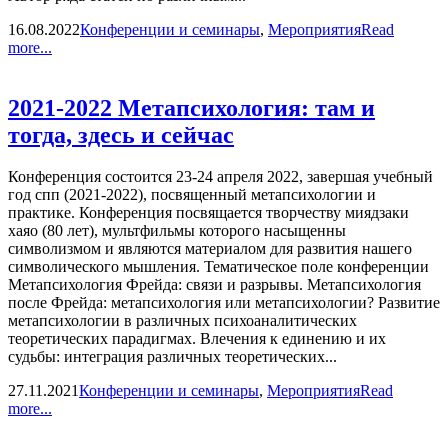
16.08.2022
Конференции и семинары
,
Мероприятия
Read
more...
2021-2022 Метапсихология: там и
тогда, здесь и сейчас
Конференция состоится 23-24 апреля 2022, завершая учебный
год спп (2021-2022), посвященный метапсихологии и
практике. Конференция посвящается творчеству миядзаки
хаяо (80 лет), мультфильмы которого насыщенны
символизмом и являются материалом для развития нашего
символического мышления. Тематическое поле конференции
Метапсихология Фрейда: связи и разрывы. Метапсихология
после Фрейда: метапсихология или метапсихологии? Развитие
метапсихологии в различных психоаналитических
теоретических парадигмах. Влечения к единению и их
судьбы: интеграция различных теоретических...
27.11.2021
Конференции и семинары
,
Мероприятия
Read
more...