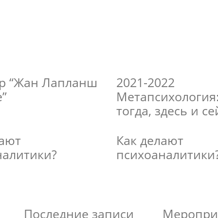
р “Жан Лапланш
2021-2022
е”
Метапсихология:
тогда, здесь и с
лают
Как делают
налитики?
психоаналитики
Последние записи
Меропри