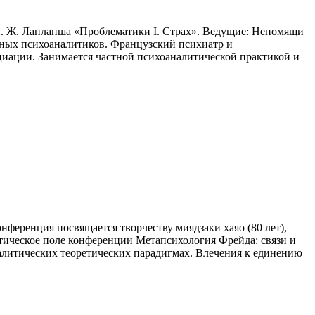
кн. Ж. Лапланша «Проблематики I. Страх». Ведущие: Непомящи
ных психоаналитиков. Французский психиатр и
циации. Занимается частной психоаналитической практикой и
нференция посвящается творчеству миядзаки хаяо (80 лет),
ическое поле конференции Метапсихология Фрейда: связи и
алитических теоретических парадигмах. Влечения к единению