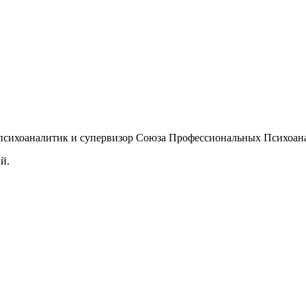
психоаналитик и супервизор Союза Профессиональных Психоан
й.