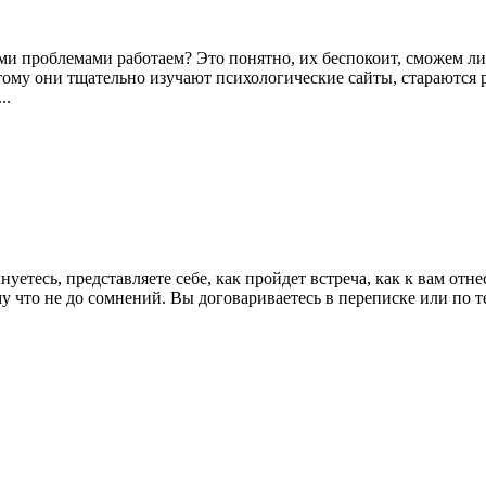
ми проблемами работаем? Это понятно, их беспокоит, сможем л
этому они тщательно изучают психологические сайты, стараются 
..
етесь, представляете себе, как пройдет встреча, как к вам отнес
му что не до сомнений. Вы договариваетесь в переписке или по те