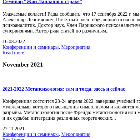
Семинар “Жан Лапланш о страхе”
Уважаемые коллеги! Рады сообщить, что 17 сентября 2022 г. 
Александр Леонидович, Почетный член, обучающий психоанали
психоаналитик. Доктор наук. Член Парижского психоаналитич
супервизиями. Автор ряда статей по различным...
16.08.2022
Конференции и семинары
,
Мероприятия
Read more...
November 2021
2021-2022 Метапсихология: там и тогда, здесь и сейчас
Конференция состоится 23-24 апреля 2022, завершая учебный г
мультфильмы которого насыщенны символизмом и являются мат
разрывы. Метапсихология после Фрейда: метапсихология или 
и их судьбы: интеграция различных теоретических...
27.11.2021
Конференции и семинары
,
Мероприятия
Read more...