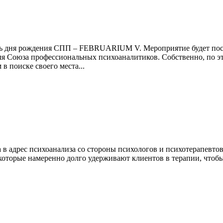
есть дня рождения СПП – FEBRUARIUM V. Мероприятие будет пос
ля Союза профессиональных психоаналитиков. Собственно, по эт
в поиске своего места...
а в адрес психоанализа со стороны психологов и психотерапевто
 которые намеренно долго удерживают клиентов в терапии, чтоб