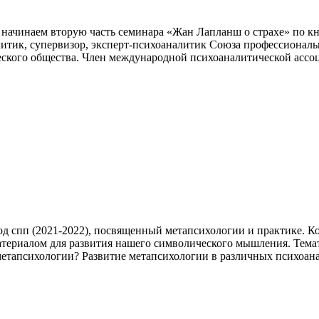
мы начинаем вторую часть семинара «Жан Лапланш о страхе» по 
тик, супервизор, эксперт-психоаналитик Союза профессиональ
еского общества. Член международной психоаналитической ассо
од спп (2021-2022), посвященный метапсихологии и практике. Ко
ериалом для развития нашего символического мышления. Темат
метапсихологии? Развитие метапсихологии в различных психоан